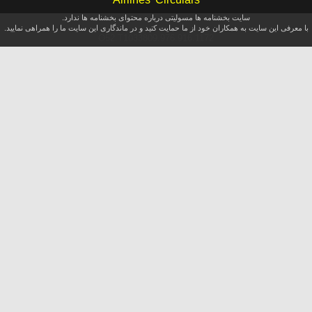
سایت بخشنامه ها مسولیتی درباره محتوای بخشنامه ها ندارد.
با معرفی این سایت به همکاران خود از ما حمایت کنید و در ماندگاری این سایت ما را همراهی نمایید.
O52.T1033809.976.916.1172