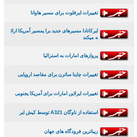
تغییرات ایرفلوت برای مسیر هاوانا
ایرکانادا مسیرهای جدید برا یمسیر آمریکا ارائ
ه میکند
پروازهای امارات به استرالیا
تغییرات چاینا ساترن برای مقاصد اروپایی
تغییرات ایرلاین امارات برای آمریکا یجنوبی
استفاده از ناوگان A321 توسط کیش ایر
زیباترین فرودگاه های جهان