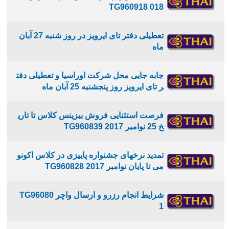
018 TG960918
تعطیلی دفتر تای ایرویز در روز شنبه 27 آبان
ماه
جابه جایی محل شرکت اوراسیا و تعطیلی دفت
ر تای ایرویز روز پنجشنبه 25 آبان ماه
فرصت استثنایی فروش بیزینس کلاس تا تاری
خ 25 نوامبر 2017 TG960839
تمدید نرخهای جشنواره پاییزی در کلاس اکونو
می تا پایان نوامبر 2017 TG960828
شرایط انجام رزرو و ارسال واچر TG96080
1