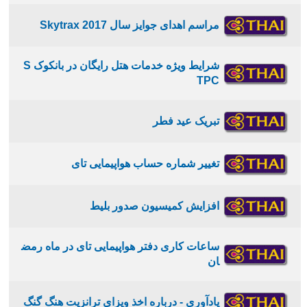
مراسم اهدای جوایز سال 2017 Skytrax
شرایط ویژه خدمات هتل رایگان در بانکوک S
TPC
تبریک عید فطر
تغییر شماره حساب هواپیمایی تای
افزایش کمیسیون صدور بلیط
ساعات کاری دفتر هواپیمایی تای در ماه رمض
ان
یادآوری - درباره اخذ ویزای ترانزیت هنگ گنگ