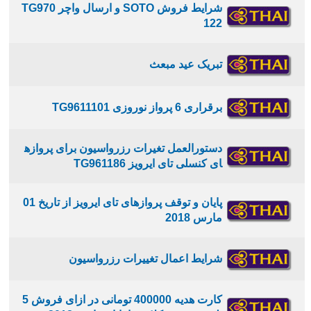
شرایط فروش SOTO و ارسال واچر TG970
122
تبریک عید مبعث
برقراری 6 پرواز نوروزی TG9611101
دستورالعمل تغیرات رزرواسیون برای پروازه
ای کنسلی تای ایرویز TG961186
پایان و توقف پروازهای تای ایرویز از تاریخ 01
مارس 2018
شرایط اعمال تغییرات رزرواسیون
کارت هدیه 400000 تومانی در ازای فروش 5