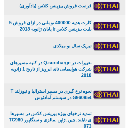
فرصت فروش بیزینس کلاس (یادآوری)
کارت هدیه 400000 تومانی در ازای فروش 5
بلیت بیزینس کلاس تا پایان ژانویه 2018
تبریک سال نو میلادی
تغییرات در Q-surcharge در کلیه مسیرهای
شرکت هواپیمایی تای ایرویز از تاریخ 1 ژانویه
2018
نحوه نرخ گیری در مسیر استرالیا و نیوزلند T
G960954 در سیستم آمادئوس
تمدید نرخهای ویژه بیزینس کلاس در مسیرها
ی تایلند ,چین ,ژاپن ,مالزی و سنگاپور TG960
973