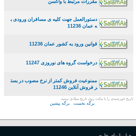
مقررات مرتبط با واکسن
دستورالعمل جهت کلیه ی مسافران ورودی ب
ه عمان 11236
قوانین ورود به کشور عمان 11236
درخواست گروه های نوروزی 11247
ممنوعیت فروش کمتر از نرخ مصوب در بست
ر فروش آنلاین 11246
تاریخ خورشیدی را با مکث روی تاریخ میلادی ببینید.
برگه نخست
برگه پیشین
هواپیماییهای خارجی