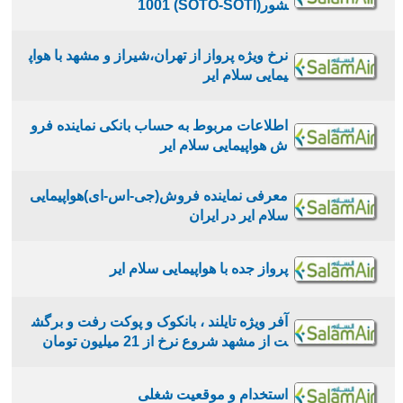
شور(SOTO-SOTI) 1001
نرخ ویژه پرواز از تهران،شیراز و مشهد با هواپ
یمایی سلام ایر
اطلاعات مربوط به حساب بانکی نماینده فرو
ش هواپیمایی سلام ایر
معرفی نماینده فروش(جی-اس-ای)هواپیمایی
سلام ایر در ایران
پرواز جده با هواپیمایی سلام ایر
آفر ویژه تایلند ، بانکوک و پوکت رفت و برگش
ت از مشهد شروع نرخ از 21 میلیون تومان
استخدام و موقعیت شغلی