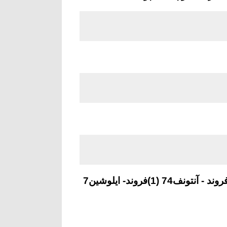
: امبرایر145 (4) فروند- بمباردیه چلنجر 604(1)فروند - آنتونف74 (1)فروند- ایلوشین7