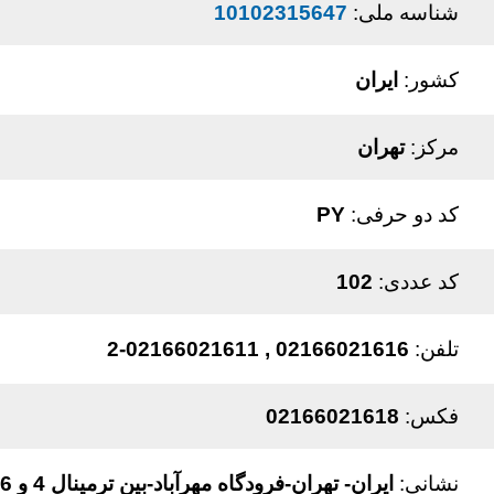
شناسه ملی:
10102315647
کشور:
ایران
مرکز:
تهران
کد دو حرفی:
PY
کد عددی:
102
تلفن:
02166021616 , 02166021611-2
فکس:
02166021618
نشانی:
ایران- تهران-فرودگاه مهرآباد-بین ترمینال 4 و 6 -شرکت هواپیمایی پویا