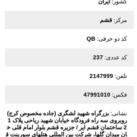
کشور:
ایران
مرکز:
قشم
کد دو حرفی:
QB
کد عددی:
237
تلفن:
2147999
فکس:
47991010
نشانی:
بزرگراه شهید لشگری (جاده مخصوص کرج)
روبروی سه راه فرودگاه خیابان شهید ریاحی پلاک 1
2 ساختمان قشم ایر / جزیره قشم بلوار امام قلی خ
ان میدان گلها، شرکت بین­ المللی هتلهای سورینت ق