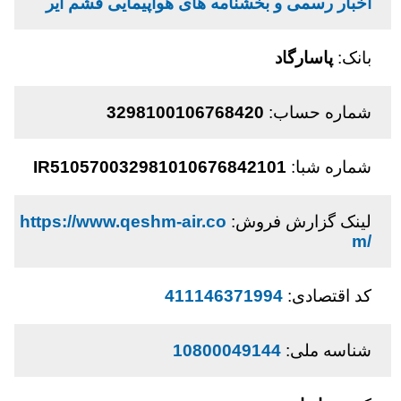
اخبار رسمی و بخشنامه های هواپیمایی قشم ایر
بانک:
پاسارگاد
شماره حساب:
3298100106768420
شماره شبا:
IR510570032981010676842101
لینک گزارش فروش:
https://www.qeshm-air.co
m/
کد اقتصادی:
411146371994
شناسه ملی:
10800049144