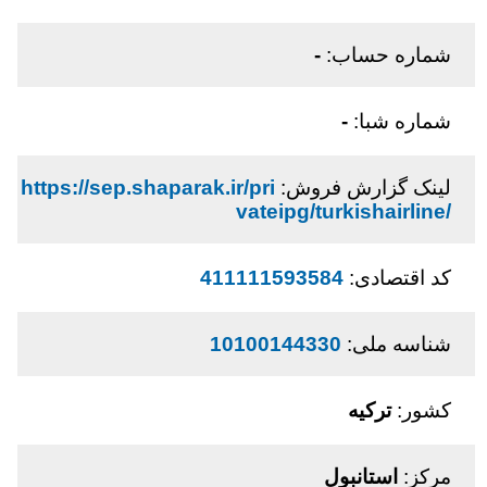
شماره حساب:
-
شماره شبا:
-
لینک گزارش فروش:
https://sep.shaparak.ir/pri
vateipg/turkishairline/
کد اقتصادی:
411111593584
شناسه ملی:
10100144330
کشور:
ترکیه
مرکز:
استانبول